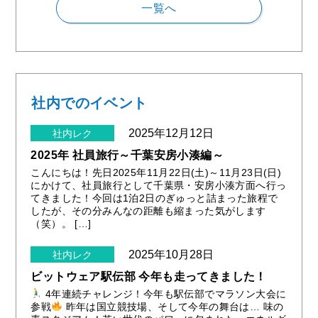
一覧へ
社内でのイベント
2025年12月12日
社内レク
2025年 社員旅行～千葉安房⼩湊編～
こんにちは！先日2025年11⽉22⽇(⼟)～11月23日(日)
にかけて、社員旅行として千葉県・安房小湊方面へ行っ
てきました！今回は1泊2日のぎゅっと詰まった旅程で
したが、その分みんなの距離も縮まった気がします
（笑）。 […]
2025年10月28日
社内レク
ビットウェア駅伝部 今年も走ってきました！
4年連続チャレンジ！今年も駅伝部でマラソン大会に
参戦
昨年は国立競技場、そして今年の舞台は… 味の