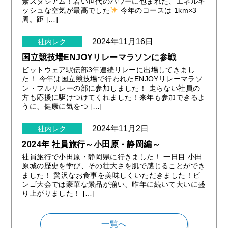
素スタジアム！若い世代のパワーに包まれた、エネルギ
ッシュな空気が最高でした
今年のコースは 1km×3
周。距 […]
2024年11月16日
社内レク
国立競技場ENJOYリレーマラソンに参戦
ビットウェア駅伝部3年連続リレーに出場してきまし
た！ 今年は国立競技場で行われたENJOYリレーマラソ
ン・フルリレーの部に参加しました！ 走らない社員の
方も応援に駆けつけてくれました！来年も参加できるよ
うに、健康に気をつ […]
2024年11月2日
社内レク
2024年 社員旅行～小田原・静岡編～
社員旅行で小田原・静岡県に行きました！ 一日目 小田
原城の歴史を学び、その壮大さを肌で感じることができ
ました！ 贅沢なお食事を美味しくいただきました！ビ
ンゴ大会では豪華な景品が揃い、昨年に続いて大いに盛
り上がりました！ […]
一覧へ